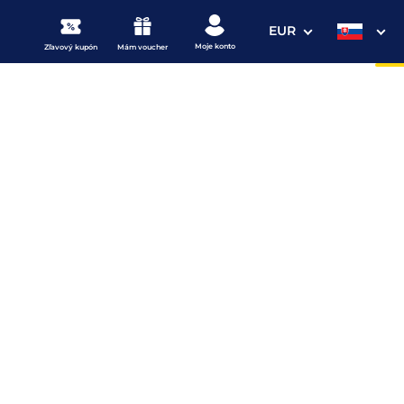
EUR
Moje konto
Zľavový kupón
Mám voucher
3. Vaše údaje
Dátum odchodu
osím vyberte