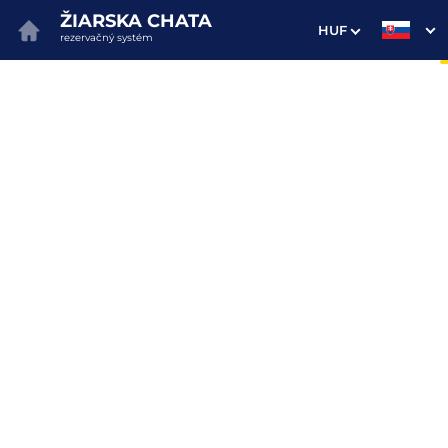
ŽIARSKA CHATA
HUF
rezervačný systém
1. Výber pobytu
2. Doplnkové služby
3. Vaše údaje
Dátum príchodu
Dátum odchodu
Prosím vyberte
Prosím vyberte