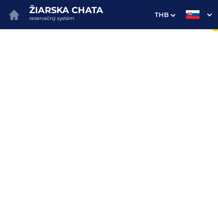
ŽIARSKA CHATA
THB
rezervačný systém
1. Výber pobytu
2. Doplnkové služby
3. Vaše údaje
Dátum príchodu
Dátum odchodu
Prosím vyberte
Prosím vyberte