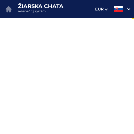
ŽIARSKA CHATA
EUR
rezervačný systém
1. Výber pobytu
2. Doplnkové služby
3. Vaše údaje
Dátum príchodu
Dátum odchodu
Prosím vyberte
Prosím vyberte